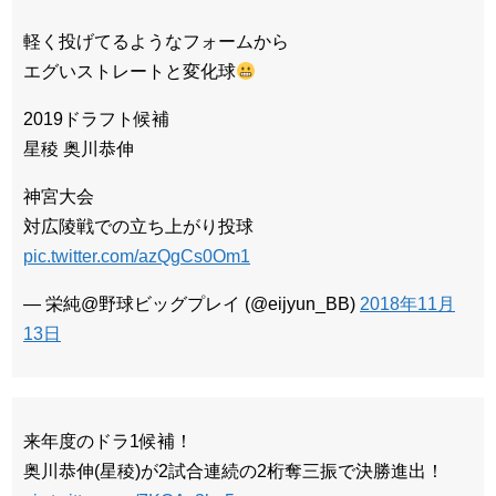
軽く投げてるようなフォームから
エグいストレートと変化球
2019ドラフト候補
星稜 奥川恭伸
神宮大会
対広陵戦での立ち上がり投球
pic.twitter.com/azQgCs0Om1
— 栄純@野球ビッグプレイ (@eijyun_BB)
2018年11月
13日
来年度のドラ1候補！
奥川恭伸(星稜)が2試合連続の2桁奪三振で決勝進出！