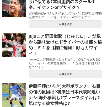
ラに似てる?本田圭佑のスクール出
身。イケメンorブサイク？
安部裕葵(あべひろき)彼女は?ディバラに似てる?本田
圭佑のスクール出身。イケメンorブサイク？
記事を読む
jujuこと野田樹潤（じゅじゅ）。父親
から譲り受けたドライバーの才能を秘
め、Ｆ１を目標に奮闘！顔もカワイ
イ！
jyujyuこと野田樹潤（じゅじゅ）。父親から譲り受け
たドライバーの才能を秘め、Ｆ１を目標に奮闘！顔
もカワイイ！
記事を読む
伊藤洋輝(ひろき)大型ボランチ。右目
の傷の原因は?将来は日本代表間違い
ナシ!海外移籍も?プレースタイルは?
気になる彼女性格は?