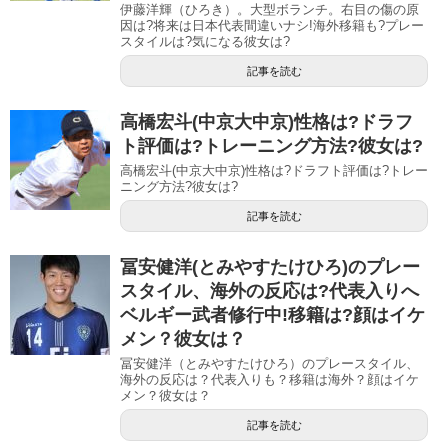
伊藤洋輝（ひろき）。大型ボランチ。右目の傷の原
因は?将来は日本代表間違いナシ!海外移籍も?プレー
スタイルは?気になる彼女は?
記事を読む
高橋宏斗(中京大中京)性格は?ドラフ
ト評価は?トレーニング方法?彼女は?
高橋宏斗(中京大中京)性格は?ドラフト評価は?トレー
ニング方法?彼女は?
記事を読む
冨安健洋(とみやすたけひろ)のプレー
スタイル、海外の反応は?代表入りへ
ベルギー武者修行中!移籍は?顔はイケ
メン？彼女は？
冨安健洋（とみやすたけひろ）のプレースタイル、
海外の反応は？代表入りも？移籍は海外？顔はイケ
メン？彼女は？
記事を読む