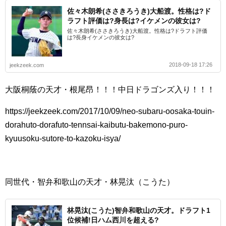
佐々木朗希(ささきろうき)大船渡。性格は?ド
ラフト評価は?身長は?イケメンの彼女は?
佐々木朗希(ささきろうき)大船渡。性格は?ドラフト評価
は?長身イケメンの彼女は?
2018-09-18 17:26
jeekzeek.com
大阪桐蔭の天才・根尾昂！！！中日ドラゴンズ入り！！！
https://jeekzeek.com/2017/10/09/neo-subaru-oosaka-touin-
dorahuto-dorafuto-tennsai-kaibutu-bakemono-puro-
kyuusoku-sutore-to-kazoku-isya/
同世代・智弁和歌山の天才・林晃汰（こうた）
林晃汰(こうた)智弁和歌山の天才。ドラフト1
位候補!日ハム西川を超える?