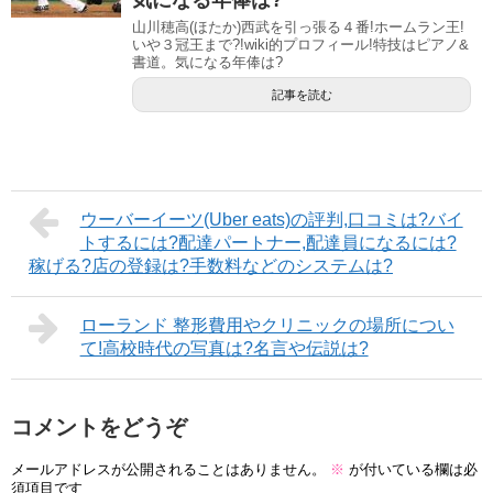
山川穂高(ほたか)西武を引っ張る４番!ホームラン王!
いや３冠王まで?!wiki的プロフィール!特技はピアノ&
書道。気になる年俸は?
記事を読む
ウーバーイーツ(Uber eats)の評判,口コミは?バイ
トするには?配達パートナー,配達員になるには?
稼げる?店の登録は?手数料などのシステムは?
ローランド 整形費用やクリニックの場所につい
て!高校時代の写真は?名言や伝説は?
コメントをどうぞ
メールアドレスが公開されることはありません。
※
が付いている欄は必
須項目です