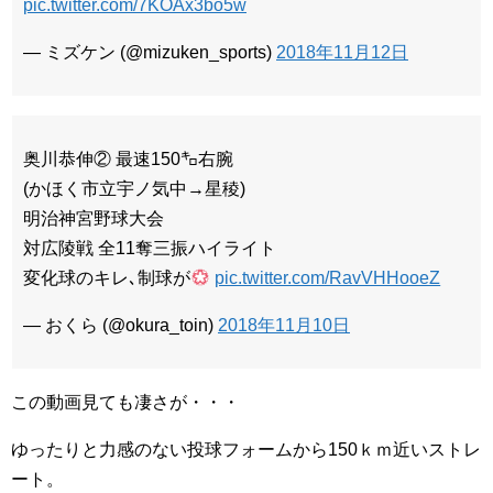
pic.twitter.com/7KOAx3bo5w
— ミズケン (@mizuken_sports)
2018年11月12日
奥川恭伸② 最速150㌔右腕
(かほく市立宇ノ気中→星稜)
明治神宮野球大会
対広陵戦 全11奪三振ハイライト
変化球のキレ､制球が
pic.twitter.com/RavVHHooeZ
— おくら (@okura_toin)
2018年11月10日
この動画見ても凄さが・・・
ゆったりと力感のない投球フォームから150ｋｍ近いストレ
ート。