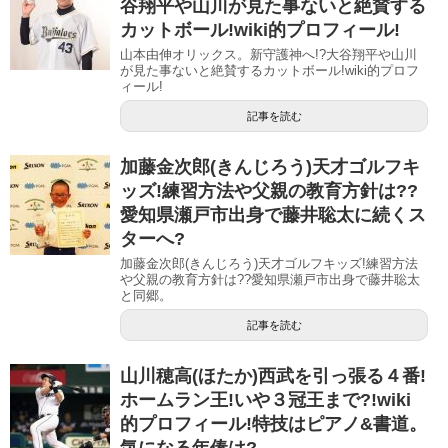
谷翔平や山川が見た事ないと絶賛する
カットボール!wiki的プロフィール!
山本由伸オリックス。新守護神へ!?大谷翔平や山川
が見た事ないと絶賛するカットボール!wiki的プロフ
ィール!
記事を読む
加藤金次郎(きんじろう)天才ゴルフキ
ッズ!練習方法や父親の教育方針は??
愛知県瀬戸市出身で藤井聡太に続くス
ターへ?
加藤金次郎(きんじろう)天才ゴルフキッズ!練習方法
や父親の教育方針は??愛知県瀬戸市出身で藤井聡太
と同郷。
記事を読む
山川穂高(ほたか)西武を引っ張る４番!
ホームラン王!いや３冠王まで?!wiki
的プロフィール!特技はピアノ&書道。
気になる年俸は?