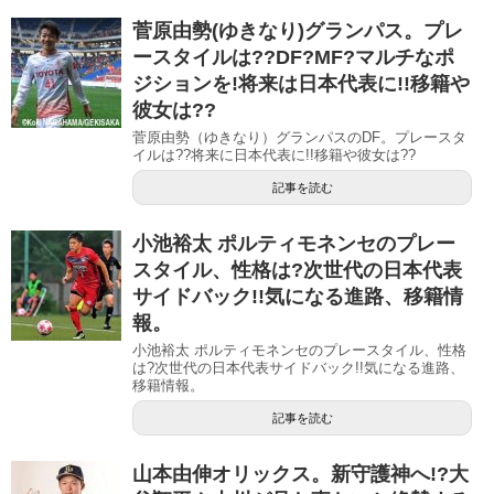
菅原由勢(ゆきなり)グランパス。プレ
ースタイルは??DF?MF?マルチなポ
ジションを!将来は日本代表に!!移籍や
彼女は??
菅原由勢（ゆきなり）グランパスのDF。プレースタ
イルは??将来に日本代表に!!移籍や彼女は??
記事を読む
小池裕太 ポルティモネンセのプレー
スタイル、性格は?次世代の日本代表
サイドバック!!気になる進路、移籍情
報。
小池裕太 ポルティモネンセのプレースタイル、性格
は?次世代の日本代表サイドバック!!気になる進路、
移籍情報。
記事を読む
山本由伸オリックス。新守護神へ!?大