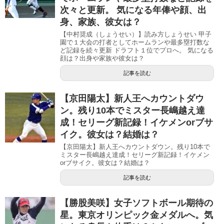
次々と更新。 気になる年俸や顔、出
身、家族、彼女は？
【中村奨成（しょうせい）】読み方しょうせい 甲子
園で１大会の打者としてホームランや最多塁打数な
ど記録を続々更新 ドラフト１位でプロへ。 気になる
顔は？出身や家族や彼女は？
記事を読む
【京田陽太】新人王へカウントダウ
ン。残り10本でミスター長嶋越え達
成！セリーグ新記録！イケメンorブサ
イク。彼女は？結婚は？
【京田陽太】新人王へカウントダウン。残り10本で
ミスター長嶋越え達成！セリーグ新記録！イケメン
orブサイク。彼女は？結婚は？
記事を読む
【勝股美咲】女子ソフトボール期待の
星。東京オリンピック金メダルへ。気