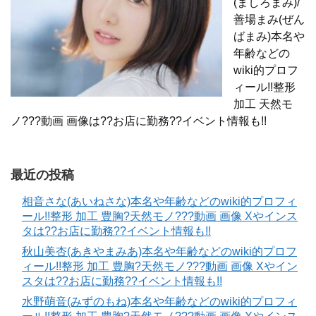
(ましろまみ)/
善場まみ(ぜん
ばまみ)本名や
年齢などの
wiki的プロフ
ィール!!整形
加工 天然モ
ノ???動画 画像は??お店に勤務??イベント情報も!!
最近の投稿
相音さな(あいねさな)本名や年齢などのwiki的プロフィ
ール!!整形 加工 豊胸?天然モノ???動画 画像 Xやインス
タは??お店に勤務??イベント情報も!!
秋山美杏(あきやまみあ)本名や年齢などのwiki的プロフ
ィール!!整形 加工 豊胸?天然モノ???動画 画像 Xやイン
スタは??お店に勤務??イベント情報も!!
水野萌音(みずのもね)本名や年齢などのwiki的プロフィ