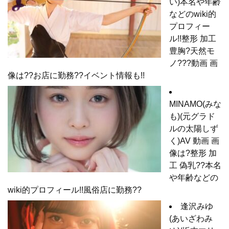
い)本名や年齢
などのwiki的
プロフィー
ル!!整形 加工
豊胸?天然モ
ノ???動画 画
像は??お店に勤務??イベント情報も!!
MINAMO(みな
も)(元グラド
ルの太陽しず
く)AV 動画 画
像は?整形 加
工 偽乳??本名
や年齢などの
wiki的プロフィール!!風俗店に勤務??
逢沢みゆ
(あいざわみ