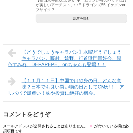
【福田永将(のぶまさ)】ホームランからのバット投げ
が美しいアーチスト。中日ドラゴンズ55 イケメンor
ブサイク？
記事を読む
【どうでしょうキャラバン】水曜どうでしょう
キャラバン。藤村、嬉野、打首獄門同好会、黒
色すみれ、DEPAPEPE、onちゃんも登場！！
【１１月１１日】中国では独身の日。どんな意
味？日本でも良い買い物の日としてCMが！！ア
リババで爆買い！株や投資に絶好の機会。
コメントをどうぞ
メールアドレスが公開されることはありません。
※
が付いている欄は必
須項目です