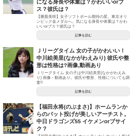
になる身長や体重は？かわいいorブ
ス？彼氏は？
【勝股美咲】女子ソフトボール期待の星。東京オリ
ンピック金メダルへ。気になる身長や体重は？かわ
いいorブス？彼氏は？
記事を読む
Ｊリーグタイム 女の子がかわいい！
中川絵美里(なかがわえみり) 彼氏や整
形は性格は?画像,動画あり
Ｊリーグタイム 女の子は中川絵美里(なかがわえみ
り) 画像・動画あり。彼氏や整形、性格についても調
査!!
記事を読む
【福田永将(のぶまさ)】ホームランか
らのバット投げが美しいアーチスト。
中日ドラゴンズ55 イケメンorブサイ
ク？