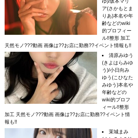
ゆ)/坂本マリ
ア(さかもとま
りあ)本名や年
齢などのwiki
的プロフィー
ル!!整形 加工
天然モノ???動画 画像は??お店に勤務??イベント情報も!!
清原みゆう
(きよはらみゆ
う)/小日向み
ゆう(こひなた
みゆう)本名や
年齢などの
wiki的プロフ
ィール!!整形
加工 天然モノ???動画 画像は??お店に勤務??イベント情
報も!!
茉城まみ