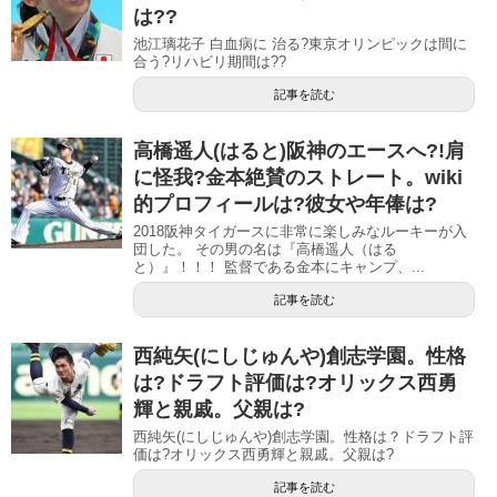
は??
池江璃花子 白血病に 治る?東京オリンピックは間に
合う?リハビリ期間は??
記事を読む
高橋遥人(はると)阪神のエースへ?!肩
に怪我?金本絶賛のストレート。wiki
的プロフィールは?彼女や年俸は?
2018阪神タイガースに非常に楽しみなルーキーが入
団した。 その男の名は『高橋遥人（はる
と）』！！！ 監督である金本にキャンプ、...
記事を読む
西純矢(にしじゅんや)創志学園。性格
は?ドラフト評価は?オリックス西勇
輝と親戚。父親は?
西純矢(にしじゅんや)創志学園。性格は？ドラフト評
価は?オリックス西勇輝と親戚。父親は?
記事を読む