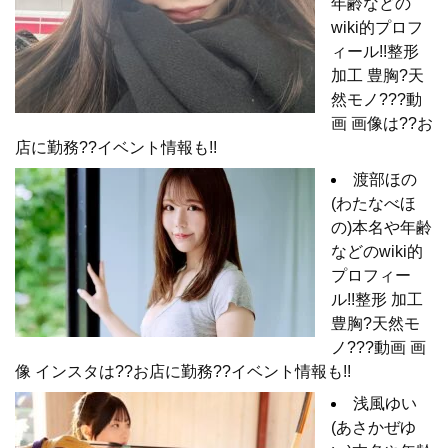
年齢などの
wiki的プロフ
ィール!!整形
加工 豊胸?天
然モノ???動
画 画像は??お
店に勤務??イベント情報も!!
渡部ほの
(わたなべほ
の)本名や年齢
などのwiki的
プロフィー
ル!!整形 加工
豊胸?天然モ
ノ???動画 画
像 インスタは??お店に勤務??イベント情報も!!
浅風ゆい
(あさかぜゆ