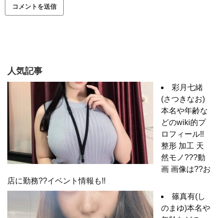
人気記事
彩月七緒
(さつきなお)
本名や年齢な
どのwiki的プ
ロフィール!!
整形 加工 天
然モノ???動
画 画像は??お
店に勤務??イベント情報も!!
篠真有(し
のまゆ)本名や