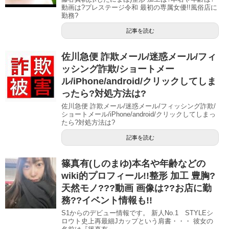
動画は?プレステージ令和 最初の専属女優!!風俗店に
勤務?
記事を読む
佐川急便 詐欺メール/迷惑メール/フィ
ッシング詐欺/ショートメー
ル/iPhone/android/クリックしてしま
ったら?対処方法は?
佐川急便 詐欺メール/迷惑メール/フィッシング詐欺/
ショートメール/iPhone/android/クリックしてしまっ
たら?対処方法は?
記事を読む
篠真有(しのまゆ)本名や年齢などの
wiki的プロフィール!!整形 加工 豊胸?
天然モノ???動画 画像は??お店に勤
務??イベント情報も!!
S1からのデビュー情報です。 新人No.1 STYLEシ
ロウト史上再最細Jカップという肩書・・・ 彼女の