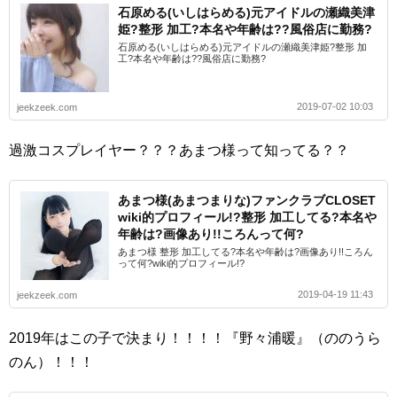
石原める(いしはらめる)元アイドルの瀬織美津
姫?整形 加工?本名や年齢は??風俗店に勤務?
石原める(いしはらめる)元アイドルの瀬織美津姫?整形 加
工?本名や年齢は??風俗店に勤務?
2019-07-02 10:03
jeekzeek.com
過激コスプレイヤー？？？あまつ様って知ってる？？
あまつ様(あまつまりな)ファンクラブCLOSET
wiki的プロフィール!?整形 加工してる?本名や
年齢は?画像あり!!ころんって何?
あまつ様 整形 加工してる?本名や年齢は?画像あり!!ころん
って何?wiki的プロフィール!?
2019-04-19 11:43
jeekzeek.com
2019年はこの子で決まり！！！！『野々浦暖』（ののうら
のん）！！！