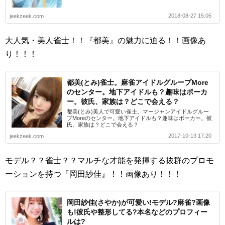
2018-08-27 15:05
jeekzeek.com
大人気・美人雀士！！『都美』の魅力に迫る！！画像あ
り！！！
都美(とみ)雀士。麻雀アイドルグループMore
のセンター。地下アイドルも？趣味はポーカ
ー。彼氏、家族は？どこで会える？
都美(とみ)美人で可愛い雀士。マージャンアイドルグルー
プMoreのセンター。地下アイドルも？趣味はポーカー。彼
氏、家族は？どこで会える？
2017-10-13 17:20
jeekzeek.com
モデル？？雀士？？マルチな才能を発揮する抜群のプロモ
ーションを持つ『岡田紗佳』！！画像あり！！！
岡田紗佳(さやか)が可愛い!モデル?麻雀?画像
も!彼氏や整形してる?本名などのプロフィー
ルは?