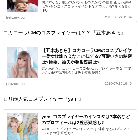
桃ノ木かな、桃乃木かな(もものぎかな)の動画!正しい漢字
は?パチンコ・スロットイベントなどで会える?食べる量が
凄い!
2018-05-24 11:34
jeekzeek.com
コカコーラCMのコスプレイヤーは？？『五木あきら』
【五木あきら】コカコーラCMのコスプレイヤ
ー美女は誰!?えなこに似てる?可愛いさの秘密
は?性格、彼氏や整形疑惑は?
五木あきら。コカ・コーラCMのコスプレイヤー美女!!可愛
いさの秘密は?性格や彼氏や整形疑惑?
2018-07-23 16:43
jeekzeek.com
ロリ顔人気コスプレイヤー『yami』
yami コスプレイヤーのインスタは?本名など
のプロフィールは?整形疑惑も?
yami コスプレイヤーのインスタは?本名などのプロフィ
ールは?整形疑惑も?