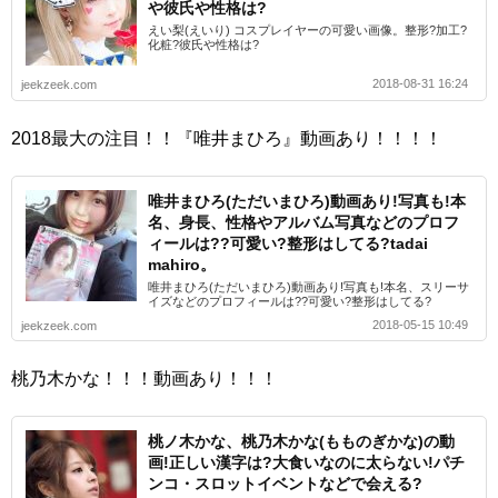
や彼氏や性格は?
えい梨(えいり) コスプレイヤーの可愛い画像。整形?加工?
化粧?彼氏や性格は?
2018-08-31 16:24
jeekzeek.com
2018最大の注目！！『唯井まひろ』動画あり！！！！
唯井まひろ(ただいまひろ)動画あり!写真も!本
名、身長、性格やアルバム写真などのプロフ
ィールは??可愛い?整形はしてる?tadai
mahiro。
唯井まひろ(ただいまひろ)動画あり!写真も!本名、スリーサ
イズなどのプロフィールは??可愛い?整形はしてる?
2018-05-15 10:49
jeekzeek.com
桃乃木かな！！！動画あり！！！
桃ノ木かな、桃乃木かな(もものぎかな)の動
画!正しい漢字は?大食いなのに太らない!パチ
ンコ・スロットイベントなどで会える?