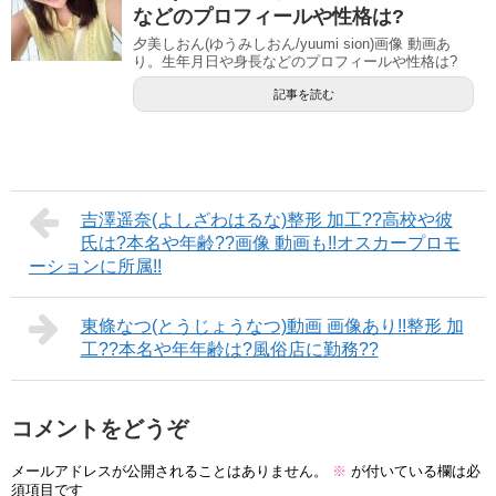
などのプロフィールや性格は?
夕美しおん(ゆうみしおん/yuumi sion)画像 動画あ
り。生年月日や身長などのプロフィールや性格は?
記事を読む
吉澤遥奈(よしざわはるな)整形 加工??高校や彼
氏は?本名や年齢??画像 動画も!!オスカープロモ
ーションに所属!!
東條なつ(とうじょうなつ)動画 画像あり!!整形 加
工??本名や年年齢は?風俗店に勤務??
コメントをどうぞ
メールアドレスが公開されることはありません。
※
が付いている欄は必
須項目です