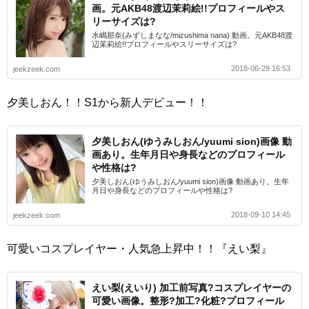
画。元AKB48渡辺茉莉絵!!プロフィールやス
リーサイズは?
水嶋那奈(みずしまなな/mizushima nana) 動画。元AKB48渡
辺茉莉絵!!プロフィールやスリーサイズは?
2018-06-29 16:53
jeekzeek.com
夕美しおん！！S1から新人デビュー！！
夕美しおん(ゆうみしおん/yuumi sion)画像 動
画あり。生年月日や身長などのプロフィール
や性格は?
夕美しおん(ゆうみしおん/yuumi sion)画像 動画あり。生年
月日や身長などのプロフィールや性格は?
2018-09-10 14:45
jeekzeek.com
可愛いコスプレイヤー・人気急上昇中！！『えい梨』
えい梨(えいり) 加工前写真?コスプレイヤーの
可愛い画像。整形?加工?化粧?プロフィール