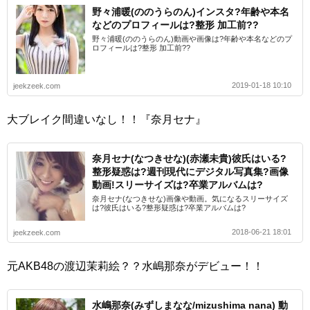
野々浦暖(ののうらのん)インスタ?年齢や本名
などのプロフィールは?整形 加工前??
野々浦暖(ののうらのん)動画や画像は?年齢や本名などのプ
ロフィールは?整形 加工前??
2019-01-18 10:10
jeekzeek.com
大ブレイク間違いなし！！『奈月セナ』
奈月セナ(なつきせな)(赤瀬未貴)彼氏はいる?
整形疑惑は?週刊現代にデジタル写真集?画像
動画!スリーサイズは?卒業アルバムは?
奈月セナ(なつきせな)画像や動画。気になるスリーサイズ
は?彼氏はいる?整形疑惑は?卒業アルバムは?
2018-06-21 18:01
jeekzeek.com
元AKB48の渡辺茉莉絵？？水嶋那奈がデビュー！！
水嶋那奈(みずしまなな/mizushima nana) 動