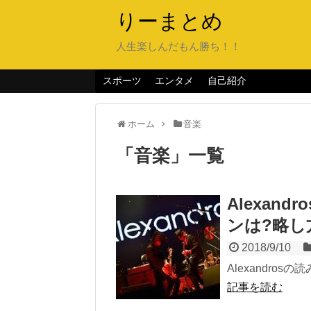
りーまとめ
人生楽しんだもん勝ち！！
スポーツ
エンタメ
自己紹介
ホーム
音楽
「
音楽
」
一覧
Alexan
ンは?略し
2018/9/10
Alexandro
記事を読む