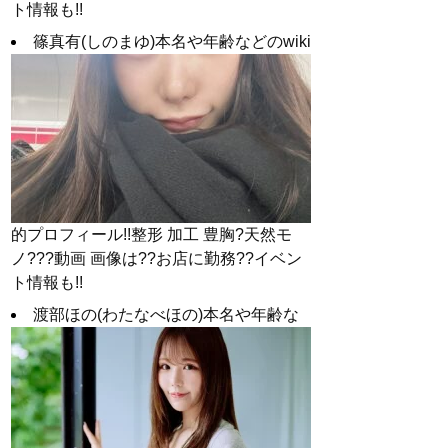
ト情報も!!
篠真有(しのまゆ)本名や年齢などのwiki
的プロフィール!!整形 加工 豊胸?天然モ
ノ???動画 画像は??お店に勤務??イベン
ト情報も!!
渡部ほの(わたなべほの)本名や年齢な