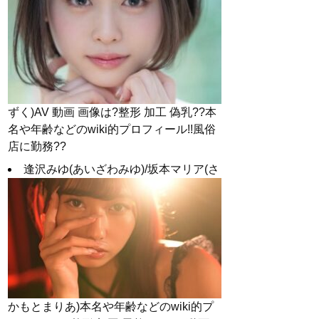
ずく)AV 動画 画像は?整形 加工 偽乳??本
名や年齢などのwiki的プロフィール!!風俗
店に勤務??
逢沢みゆ(あいざわみゆ)/坂本マリア(さ
かもとまりあ)本名や年齢などのwiki的プ