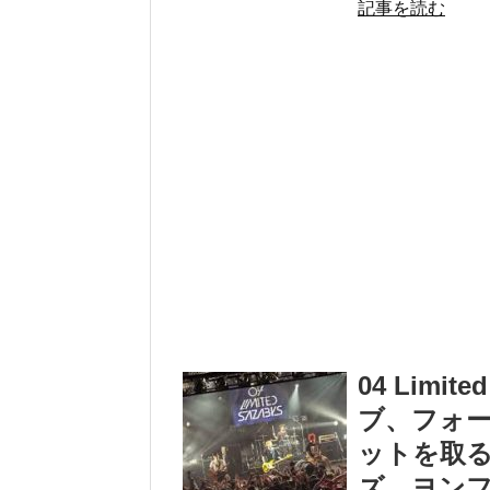
記事を読む
04 Limi
ブ、フォ
ットを取
ズ。ヨン