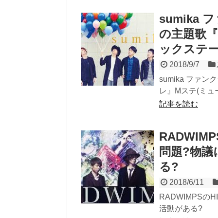
sumik
の主題歌『
ックステー
2018/9/7
sumika フ
レ』Mステ(ミュ
記事を読む
RADWIM
問題?物議
る?
2018/6/11
RADWIMPSの
活動がある?