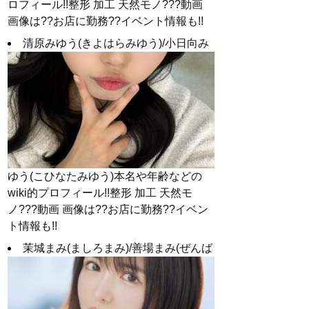
ロフィール!!整形 加工 天然モノ???動画
画像は??お店に勤務??イベント情報も!!
清原みゆう(きよはらみゆう)/小日向み
ゆう(こひなたみゆう)本名や年齢などの
wiki的プロフィール!!整形 加工 天然モ
ノ???動画 画像は??お店に勤務??イベン
ト情報も!!
茉城まみ(ましろまみ)/善場まみ(ぜんば