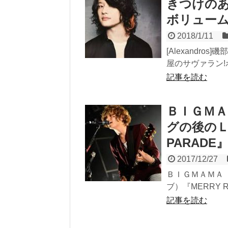
きつけのあ
ボリューム
2018/1/11
[Alexandr
屋のサヴァラン!
記事を読む
ＢＩＧＭ
グの後のＬ
PARAD
2017/12/27
ＢＩＧＭＡＭＡ
ブ）『MERRY 
記事を読む