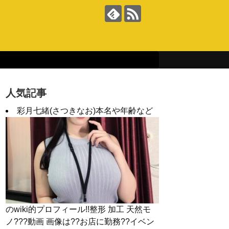
人気記事
彩月七緒(さつきなお)本名や年齢など
のwiki的プロフィール!!整形 加工 天然モ
ノ???動画 画像は??お店に勤務??イベン