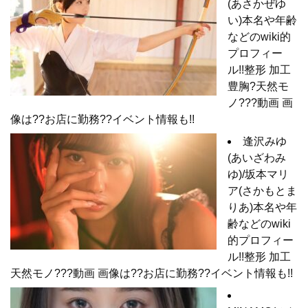
(あさかぜゆ
い)本名や年齢
などのwiki的
プロフィー
ル!!整形 加工
豊胸?天然モ
ノ???動画 画
像は??お店に勤務??イベント情報も!!
逢沢みゆ
(あいざわみ
ゆ)/坂本マリ
ア(さかもとま
りあ)本名や年
齢などのwiki
的プロフィー
ル!!整形 加工
天然モノ???動画 画像は??お店に勤務??イベント情報も!!