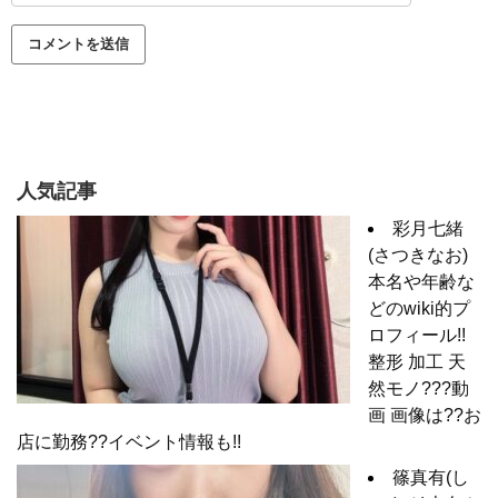
人気記事
彩月七緒
(さつきなお)
本名や年齢な
どのwiki的プ
ロフィール!!
整形 加工 天
然モノ???動
画 画像は??お
店に勤務??イベント情報も!!
篠真有(し