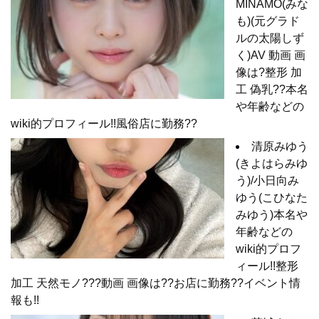
MINAMO(みな
も)(元グラド
ルの太陽しず
く)AV 動画 画
像は?整形 加
工 偽乳??本名
や年齢などの
wiki的プロフィール!!風俗店に勤務??
清原みゆう
(きよはらみゆ
う)/小日向み
ゆう(こひなた
みゆう)本名や
年齢などの
wiki的プロフ
ィール!!整形
加工 天然モノ???動画 画像は??お店に勤務??イベント情
報も!!