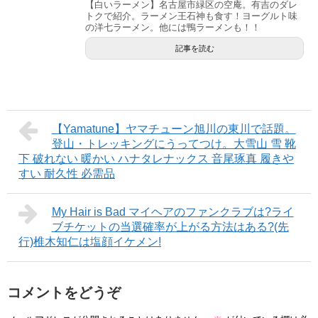
【白いラーメン】名古屋市緑区の空庵。有吉のダレ
トクで紹介。ラーメン王石神も食す！ヨーグルト味
の洋七ラーメン。他には鴨ラーメンも！！
記事を読む
【Yamatune】ヤマチューン旭川の東川で話題。
登山・トレッキングにうってつけ。大雪山 雪 靴
下 破れない 暖かい ハナタレナックス 音尾琢真 履きや
すい 耐久性 必需品
My Hair is Bad マイヘアのファンクラブは?ライ
ブチケットの当選確率が上がる方法はある?(先
行)椎木知仁は塩顔イケメン!
コメントをどうぞ