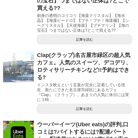
の宝石】つまではない正体は?どこで
買える??
刺身の透明のコリコリ【海藻クリスタル】【海水
晶】【海藻ビードロ】【プチ！プチ！海藻麺】【シ
ークリスタル】【天使海藻】【プチマリン】【海の
宝石】つまではない正体は?どこで買える??
記事を読む
Clap(クラップ)名古屋市緑区の超人気
カフェ。人気のスイーツ、デコデリ、
ロティサリーチキンなど!!予約はでき
る?
インスタ映えという言葉が完全に定着している現
在、新たにできた名古屋市緑区にあるカフェ
『Clap』（クラップ）。あまりの人気に休日には実
に３時...
記事を読む
ウーバーイーツ(Uber eats)の評判,口
コミは?バイトするには?配達パート