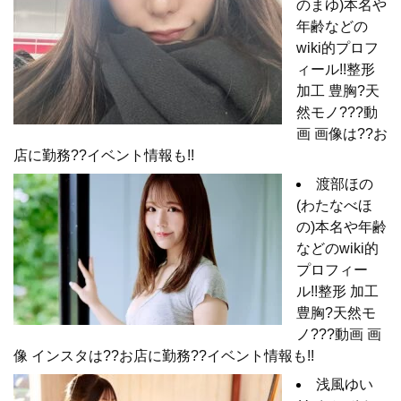
のまゆ)本名や
年齢などの
wiki的プロフ
ィール!!整形
加工 豊胸?天
然モノ???動
画 画像は??お
店に勤務??イベント情報も!!
渡部ほの
(わたなべほ
の)本名や年齢
などのwiki的
プロフィー
ル!!整形 加工
豊胸?天然モ
ノ???動画 画
像 インスタは??お店に勤務??イベント情報も!!
浅風ゆい