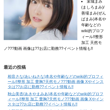
茉城まみ
(ましろまみ)/
善場まみ(ぜん
ばまみ)本名や
年齢などの
wiki的プロフ
ィール!!整形
加工 天然モ
ノ???動画 画像は??お店に勤務??イベント情報も!!
最近の投稿
相音さな(あいねさな)本名や年齢などのwiki的プロフィ
ール!!整形 加工 豊胸?天然モノ???動画 画像 Xやインス
タは??お店に勤務??イベント情報も!!
秋山美杏(あきやまみあ)本名や年齢などのwiki的プロフ
ィール!!整形 加工 豊胸?天然モノ???動画 画像 Xやイン
スタは??お店に勤務??イベント情報も!!