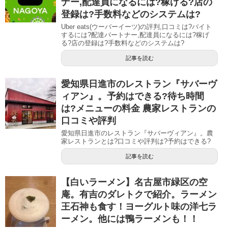
ナー,配達員になるには?稼げる?店の
登録は?手数料などのシステムは?
Uber eats(ウーバーイーツ)の評判,口コミは?バイト
するには?配達パートナー,配達員になるには?稼げ
る?店の登録は?手数料などのシステムは?
記事を読む
愛知県日進市のレストラン『サバーヴ
ィアン』。予約はできる?待ち時間
は?メニューの料金 農家レストランの
口コミや評判
愛知県日進市のレストラン『サバーヴィアン』。農
家レストランとは?口コミや評判は?予約はできる?
記事を読む
【白いラーメン】名古屋市緑区の空
庵。有吉のダレトクで紹介。ラーメン
王石神も食す！ヨーグルト味の洋七ラ
ーメン。他には鴨ラーメンも！！