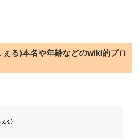
ぇる)本名や年齢などのwiki的プロ
ぇる)