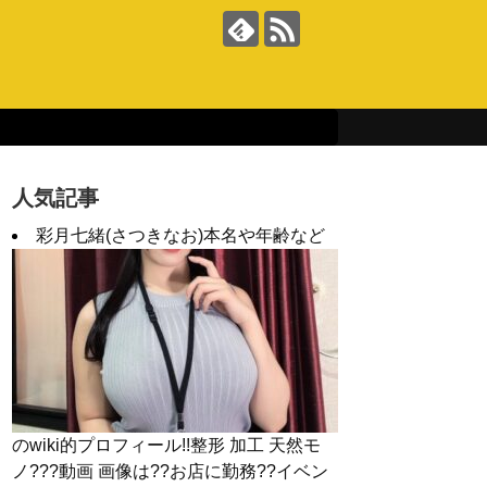
人気記事
彩月七緒(さつきなお)本名や年齢など
のwiki的プロフィール!!整形 加工 天然モ
ノ???動画 画像は??お店に勤務??イベン