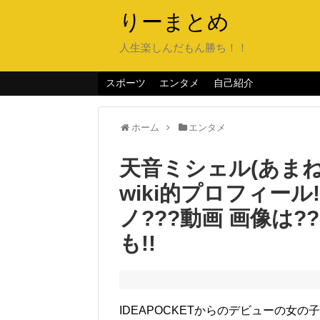
りーまとめ
人生楽しんだもん勝ち！！
スポーツ
エンタメ
自己紹介
ホーム
エンタメ
天音ミシェル(あま
wiki的プロフィール
ノ???動画 画像は
も!!
IDEAPOCKETからのデビューの女の