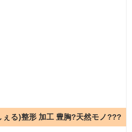
ぇる)整形 加工 豊胸?天然モノ???