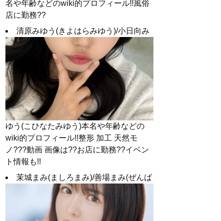
名や年齢などのwiki的プロフィール!!風俗
店に勤務??
清原みゆう(きよはらみゆう)/小日向み
ゆう(こひなたみゆう)本名や年齢などの
wiki的プロフィール!!整形 加工 天然モ
ノ???動画 画像は??お店に勤務??イベン
ト情報も!!
茉城まみ(ましろまみ)/善場まみ(ぜんば