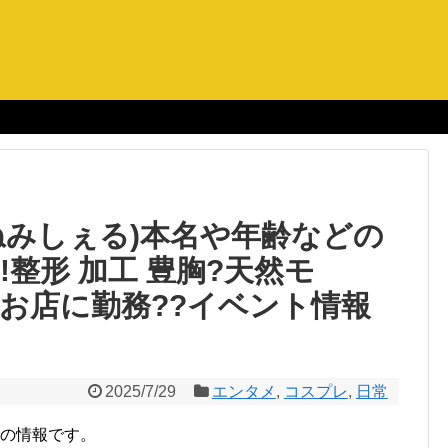
ねみしぇる)本名や年齢などの
!!整形 加工 豊胸?天然モ
??お店に勤務??イベント情報
2025/7/29
エンタメ
,
コスプレ
,
日常
子の情報です。