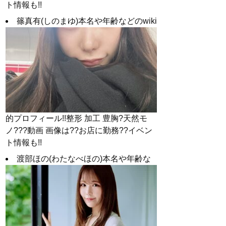
ト情報も!!
篠真有(しのまゆ)本名や年齢などのwiki
的プロフィール!!整形 加工 豊胸?天然モ
ノ???動画 画像は??お店に勤務??イベン
ト情報も!!
渡部ほの(わたなべほの)本名や年齢な