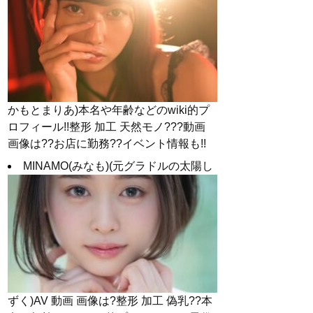
かもとまりあ)本名や年齢などのwiki的プ
ロフィール!!整形 加工 天然モノ???動画
画像は??お店に勤務??イベント情報も!!
MINAMO(みなも)(元グラドルの太陽し
ずく)AV 動画 画像は?整形 加工 偽乳??本